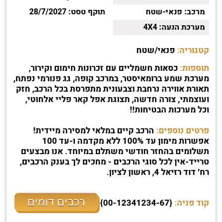
מרכב:
פנאי-שטח
תוקף טסט:
28/7/2027
מערכת הנעה:
4X4
קטגוריה:
פנאי/שטח
תוספות:
כסאות חשמליים עם זכרונות חימום וקירור,
מערכת שמע ברומאיסטר, במרכב קופה, גג פנורמי נפתח,
תאורת אווירה נרחבת וצבעונית מתפרסת בכל הרכב, חזק
ועוצמתי, צורה חדשה, תצוגת אפל קאר פליי אלחוטי,
וכל מערכות הבטיחות!!
פרטים נוספים:
הרכב קיים במלאי למסירה מיידית!
אפשרות מימון עד 100% ללא מקדמה ו-עד 100
תשלומים בהחזר חודשי משתלם במיוחד. אנו מבצעים
טרייד-אין לכל סוגי הרכבים - מחכים לך בענק הרכבים,
רח׳ דוד רזיאל 4, ראשון לציון.
רכבים דומים
קוד פניה:
{00-12341234-67}