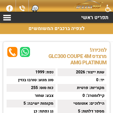
למכירה מרצדס GLC300 COUPE 4M שנת 2026 התקשרו עכשיו
2369*
תפריט ראשי
לצפיה ברכבים המשומשים
למכירה!
מרצדס GLC300 COUPE 4M
AMG PLATINUM
שנת ייצור:
2026
נפח:
1999
יד:
0
סוג מנוע:
טורבו בנזין
מקוריות:
פרטית
כוח סוס:
255
קילומטרג':
0
צבע:
שחור
הילוכים:
אוטומטי
מקומות ישיבה:
5
מספר דלתות:
5
גג נפתח:
כן