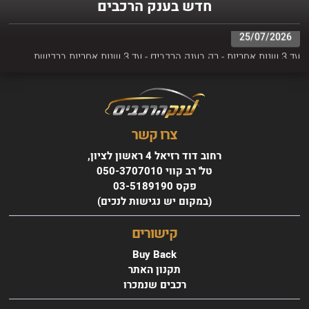
חדש בענק הרכבים
25/07/2026
עד 3 שנות אחריות - רק בענק הרכבים - עד 3 שנות אחריות ברכישת
הרכב
צרו קשר
רחוב דוד רזיאל 4 ראשון לציון,
טל' רב קווי 050-3707010
פקס 03-5189190
(במקום יש נגישות לנכים)
רובר R ROVER
EVOQE שנת 2018
קישורים
החל מ 1950 ₪ בחודש
Buy Back
תקנון האתר
רכבים שנמכרו