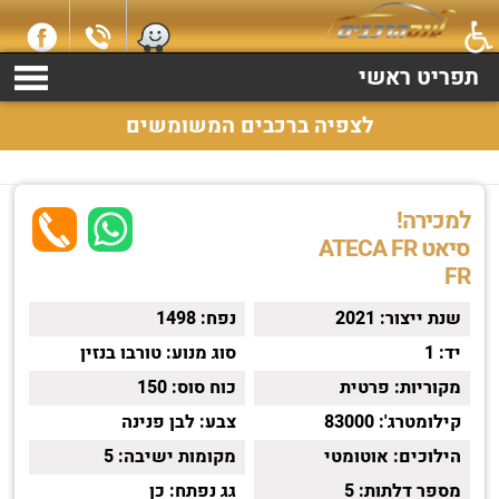
למכירה סיאט ATECA FR שנת 2021 התקשרו עכשיו 2369*
תפריט ראשי
לצפיה ברכבים המשומשים
למכירה!
סיאט ATECA FR
FR
שנת ייצור:
2021
נפח:
1498
יד:
1
סוג מנוע:
טורבו בנזין
מקוריות:
פרטית
כוח סוס:
150
קילומטרג':
83000
צבע:
לבן פנינה
הילוכים:
אוטומטי
מקומות ישיבה:
5
מספר דלתות:
5
גג נפתח:
כן