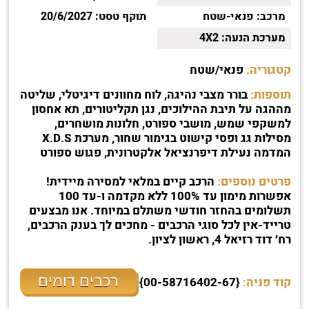
מרכב:
פנאי-שטח
תוקף טסט:
20/6/2027
מערכת הנעה:
4X2
קטגוריה:
פנאי/שטח
תוספות:
בורר מצבי נהיגה, לוח מחוונים דיגיטלי, שליטה
מההגה על תיבת ההילוכים, נגן תקליטורים, תא אחסון
למשקפי שמש, מושבי ספורט, חלונות מושחרים,
מסילות גג ופסי קישוט בגימור שחור, מערכת X.D.S
המדמה נעילת דיפרנציאל אלקטרונית, פגוש ספורט
פרטים נוספים:
הרכב קיים במלאי למסירה מיידית!
אפשרות מימון עד 100% ללא מקדמה ו-עד 100
תשלומים בהחזר חודשי משתלם במיוחד. אנו מבצעים
טרייד-אין לכל סוגי הרכבים - מחכים לך בענק הרכבים,
רח׳ דוד רזיאל 4, ראשון לציון.
רכבים דומים
קוד פניה:
{00-58716402-67}