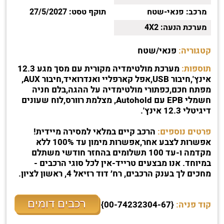
מרכב:
פנאי-שטח
תוקף טסט:
27/5/2027
מערכת הנעה:
4X2
קטגוריה:
פנאי/שטח
תוספות:
מערכת מולטימדיה מקורית עם מסך מגע 12.3
אינץ',חיבור USB,אפל קארפליי ואנדרואיד,חיבור AUX,
מפתח חכם,כפתורי מולטימדיה על ההגה,בלם חניה
חשמלי EPB עם Autohold, מצלמת רוורס,לוח שעונים
דיגיטלי 12.3 אינץ'.
פרטים נוספים:
הרכב קיים במלאי למסירה מיידית!
אפשרות לצבע אחר,אפשרות מימון עד 100% ללא
מקדמה ו-עד 100 תשלומים בהחזר חודשי משתלם
במיוחד. אנו מבצעים טרייד-אין לכל סוגי הרכבים -
מחכים לך בענק הרכבים, רח׳ דוד רזיאל 4, ראשון לציון.
רכבים דומים
קוד פניה:
{00-74232304-67}