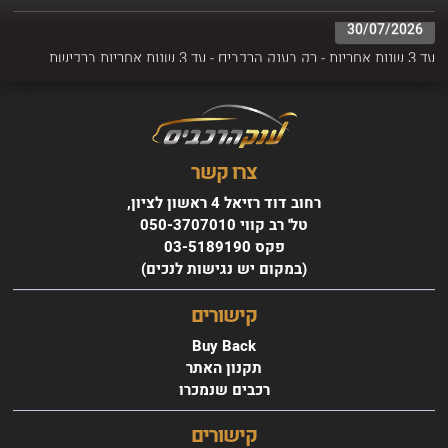
30/07/2026
עד 3 שנות אחריות - רק בענק הרכבים - עד 3 שנות אחריות ברכישת
הרכב
צרו קשר
רחוב דוד רזיאל 4 ראשון לציון,
טל' רב קווי 050-3707010
פקס 03-5189190
(במקום יש נגישות לנכים)
טויוטה YARIS CROSS
HSD שנת 2024
קישורים
החל מ 1203 ₪ בחודש
Buy Back
תקנון האתר
רכבים שנמכרו
קישורים