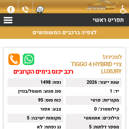
למכירה צ'רי TIGGO 4 HYBRID שנת 2026 התקשרו עכשיו 2369*
תפריט ראשי
לצפיה ברכבים המשומשים
למכירה!
צ'רי TIGGO 4 HYBRID
LUXURY
רכב יכנס בימים הקרובים
שנת ייצור:
2026
נפח:
1498
יד:
1
סוג מנוע:
חשמל/בנזין
מקוריות:
פרטי
כוח סוס:
95
קילומטרג':
0
צבע:
אפור
הילוכים:
אוטומטי
מקומות ישיבה:
5
מספר דלתות:
5
גג נפתח:
לא